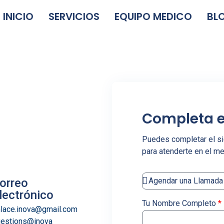
INICIO
SERVICIOS
EQUIPO MEDICO
BL
Completa e
Puedes completar el sig
para atenderte en el m
orreo
lectrónico
Tu Nombre Completo
*
lace.inova@gmail.com
estions@inova