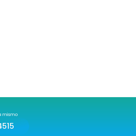
a mismo
4515