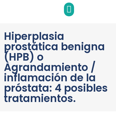
EQUIPO MEDICO
Hiperplasia
prostática benigna
(HPB) o
Agrandamiento /
inflamación de la
próstata: 4 posibles
tratamientos.